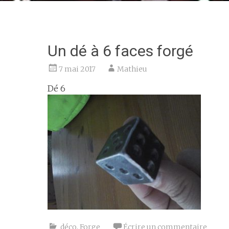
Un dé à 6 faces forgé
7 mai 2017
Mathieu
Dé 6
déco
,
Forge
Écrire un commentaire